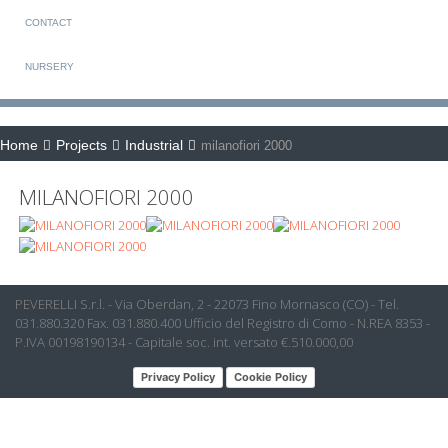
CONTACT
NURSERY
Home
Projects
Industrial
milanofiori 2000
MILANOFIORI 2000
PEVERELLI S.r.l. - Via Oberdan, 2 - 22073 Fino Mornasco (CO) - Tel.
031.880.320 Fax. 031.880.400 Ufficio del Registro di Como - N.REA 8353 -
P.IVA 00198190134 - Capitale soc. int. versato €.510.000,00
Privacy Policy
Cookie Policy