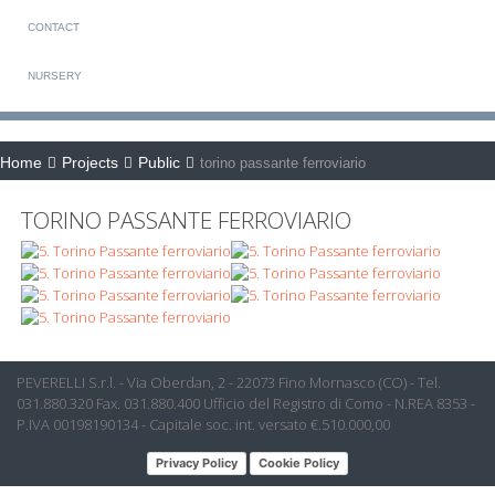
CONTACT
NURSERY
Home
Projects
Public
torino passante ferroviario
TORINO PASSANTE FERROVIARIO
PEVERELLI S.r.l. - Via Oberdan, 2 - 22073 Fino Mornasco (CO) - Tel.
031.880.320 Fax. 031.880.400 Ufficio del Registro di Como - N.REA 8353 -
P.IVA 00198190134 - Capitale soc. int. versato €.510.000,00
Privacy Policy
Cookie Policy