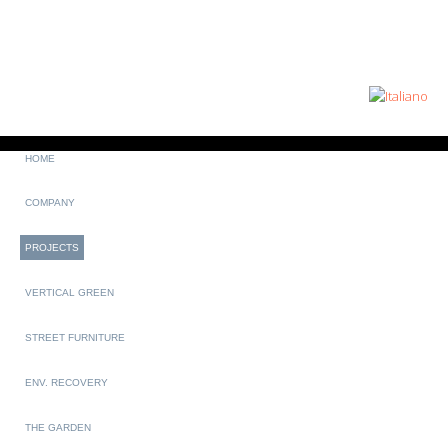
HOME
COMPANY
PROJECTS
VERTICAL GREEN
STREET FURNITURE
ENV. RECOVERY
THE GARDEN