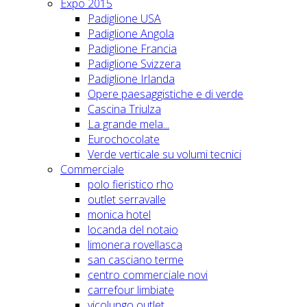
Expo 2015
Padiglione USA
Padiglione Angola
Padiglione Francia
Padiglione Svizzera
Padiglione Irlanda
Opere paesaggistiche e di verde
Cascina Triulza
La grande mela...
Eurochocolate
Verde verticale su volumi tecnici
Commerciale
polo fieristico rho
outlet serravalle
monica hotel
locanda del notaio
limonera rovellasca
san casciano terme
centro commerciale novi
carrefour limbiate
vicolungo outlet