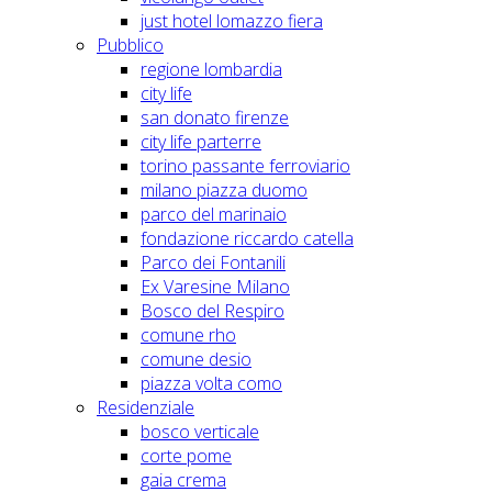
just hotel lomazzo fiera
Pubblico
regione lombardia
city life
san donato firenze
city life parterre
torino passante ferroviario
milano piazza duomo
parco del marinaio
fondazione riccardo catella
Parco dei Fontanili
Ex Varesine Milano
Bosco del Respiro
comune rho
comune desio
piazza volta como
Residenziale
bosco verticale
corte pome
gaia crema