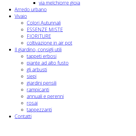
via melchiorre gioia
Arredo urbano
Vivaio
Colori Autunnali
ESSENZE MISTE
FIORITURE
coltivazione in air pot
Il giardino, consigli utili
tappeti erbosi
piante ad alto fusto
gli arbusti
siepi
giardini pensili
rampicanti
annuali e perenni
rosai
tappezzanti
Contatti