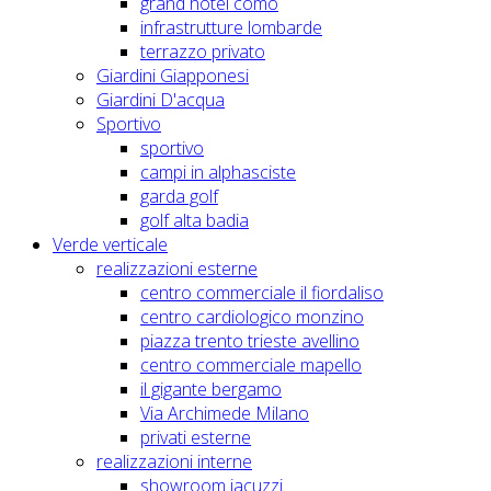
grand hotel como
infrastrutture lombarde
terrazzo privato
Giardini Giapponesi
Giardini D'acqua
Sportivo
sportivo
campi in alphasciste
garda golf
golf alta badia
Verde verticale
realizzazioni esterne
centro commerciale il fiordaliso
centro cardiologico monzino
piazza trento trieste avellino
centro commerciale mapello
il gigante bergamo
Via Archimede Milano
privati esterne
realizzazioni interne
showroom jacuzzi