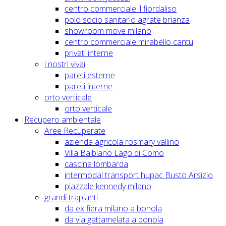
centro commerciale il fiordaliso
polo socio sanitario agrate brianza
showroom move milano
centro commerciale mirabello cantu
privati interne
i nostri vivai
pareti esterne
pareti interne
orto verticale
orto verticale
Recupero ambientale
Aree Recuperate
azienda agricola rosmary vallino
Villa Balbiano Lago di Como
cascina lombarda
intermodal transport hupac Busto Arsizio
piazzale kennedy milano
grandi trapianti
da ex fiera milano a bonola
da via gattamelata a bonola