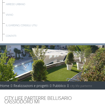
ARREDO URBANO
VIVAIO
IL GIARDINO, CONSIGLI UTILI
CONTATTI
Home
Realizzazioni e progetti
Pubblico
city life parterre
CITY LIFE PARTERRE BELLISARIO
CASSIODORO MI