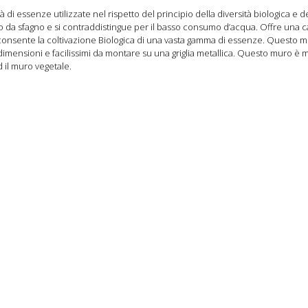
à di essenze utilizzate nel rispetto del principio della diversità biologica e de
to da sfagno e si contraddistingue per il basso consumo d’acqua. Offre una 
 consente la coltivazione Biologica di una vasta gamma di essenze. Questo mu
e dimensioni e facilissimi da montare su una griglia metallica. Questo muro 
d il muro vegetale.