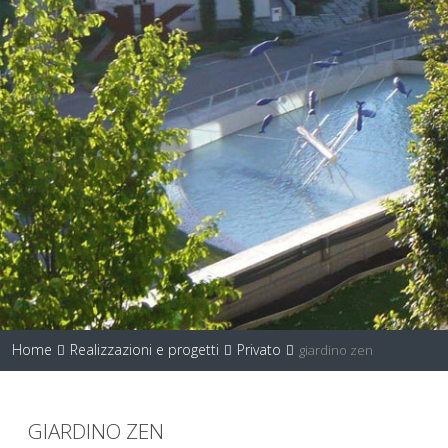
Home
Realizzazioni e progetti
Privato
giardino zen
GIARDINO ZEN