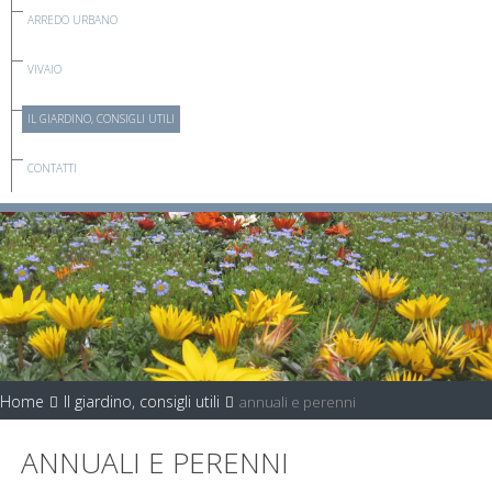
ARREDO URBANO
VIVAIO
IL GIARDINO, CONSIGLI UTILI
CONTATTI
Home
Il giardino, consigli utili
annuali e perenni
ANNUALI E PERENNI