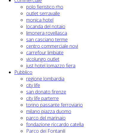
Commerciale
polo fieristico rho
outlet serravalle
monica hotel
locanda del notaio
limonera rovellasca
san casciano terme
centro commerciale novi
carrefour limbiate
vicolungo outlet
just hotel lomazzo fiera
Pubblico
regione lombardia
city life
san donato firenze
city life parterre
torino passante ferroviario
milano piazza duomo
parco del marinaio
fondazione riccardo catella
Parco dei Fontanili