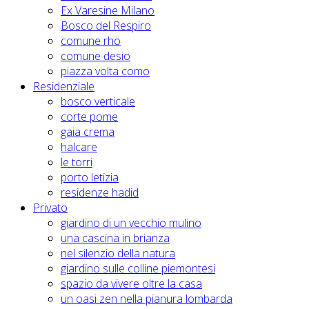
Ex Varesine Milano
Bosco del Respiro
comune rho
comune desio
piazza volta como
Residenziale
bosco verticale
corte pome
gaia crema
halcare
le torri
porto letizia
residenze hadid
Privato
giardino di un vecchio mulino
una cascina in brianza
nel silenzio della natura
giardino sulle colline piemontesi
spazio da vivere oltre la casa
un oasi zen nella pianura lombarda