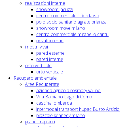
realizzazioni interne
showroom jacuzzi
centro commerciale il fiordaliso
polo socio sanitario agrate brianza
showroom move milano
centro commerciale mirabello cantu
privati interne
i nostri vivai
pareti esterne
pareti interne
orto verticale
orto verticale
Recupero ambientale
Aree Recuperate
azienda agricola rosmary vallino
Villa Balbiano Lago di Como
cascina lombarda
intermodal transport hupac Busto Arsizio
piazzale kennedy milano
grandi trapianti