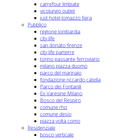
carrefour limbiate
vicolungo outlet
just hotel lomazzo fiera
Pubblico
regione lombardia
city life
san donato firenze
city life parterre
torino passante ferroviario
milano piazza duomo
parco del marinaio
fondazione riccardo catella
Parco dei Fontanili
Ex Varesine Milano
Bosco del Respiro
comune rho
comune desio
piazza volta como
Residenziale
bosco verticale