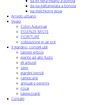
da ex fiera milano a bonola
da via gattamelata a bonola
via melchiorre gioia
Arredo urbano
Vivaio
Colori Autunnali
ESSENZE MISTE
FIORITURE
coltivazione in air pot
Il giardino, consigli utili
tappeti erbosi
piante ad alto fusto
gli arbusti
siepi
giardini pensili
rampicanti
annuali e perenni
rosai
tappezzanti
Contatti