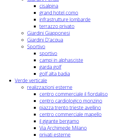
cisalpina
grand hotel como
infrastrutture lombarde
terrazzo privato
Giardini Giapponesi
Giardini D'acqua
Sportivo
sportivo
campi in alphasciste
garda golf
golf alta badia
Verde verticale
realizzazioni esterne
centro commerciale il fiordaliso
centro cardiologico monzino
piazza trento trieste avellino
centro commerciale mapello
il gigante bergamo
Via Archimede Milano
privati esterne