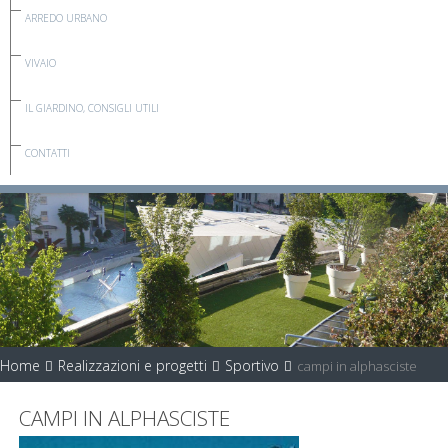
ARREDO URBANO
VIVAIO
IL GIARDINO, CONSIGLI UTILI
CONTATTI
Home
Realizzazioni e progetti
Sportivo
campi in alphasciste
CAMPI IN ALPHASCISTE