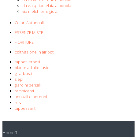
da via gattamelata a bonola
via melchiorre gioia
Colori Autunnali
ESSENZE MISTE
FIORITURE
coltivazione in air pot
tappeti erbosi
piante ad alto fusto
gli arbusti
siepi
giardini pensili
rampicanti
annuali e perenni
rosai
tappezzanti
Home