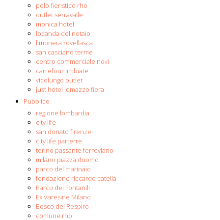
polo fieristico rho
outlet serravalle
monica hotel
locanda del notaio
limonera rovellasca
san casciano terme
centro commerciale novi
carrefour limbiate
vicolungo outlet
just hotel lomazzo fiera
Pubblico
regione lombardia
city life
san donato firenze
city life parterre
torino passante ferroviario
milano piazza duomo
parco del marinaio
fondazione riccardo catella
Parco dei Fontanili
Ex Varesine Milano
Bosco del Respiro
comune rho