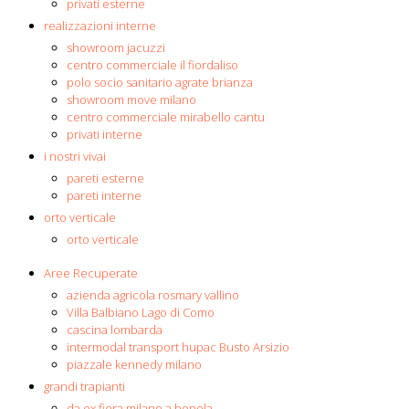
privati esterne
realizzazioni interne
showroom jacuzzi
centro commerciale il fiordaliso
polo socio sanitario agrate brianza
showroom move milano
centro commerciale mirabello cantu
privati interne
i nostri vivai
pareti esterne
pareti interne
orto verticale
orto verticale
Aree Recuperate
azienda agricola rosmary vallino
Villa Balbiano Lago di Como
cascina lombarda
intermodal transport hupac Busto Arsizio
piazzale kennedy milano
grandi trapianti
da ex fiera milano a bonola