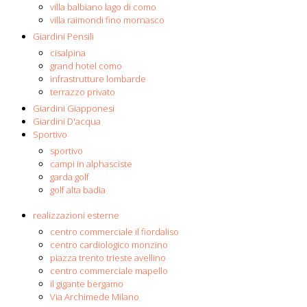
villa balbiano lago di como
villa raimondi fino mornasco
Giardini Pensili
cisalpina
grand hotel como
infrastrutture lombarde
terrazzo privato
Giardini Giapponesi
Giardini D'acqua
Sportivo
sportivo
campi in alphasciste
garda golf
golf alta badia
realizzazioni esterne
centro commerciale il fiordaliso
centro cardiologico monzino
piazza trento trieste avellino
centro commerciale mapello
il gigante bergamo
Via Archimede Milano