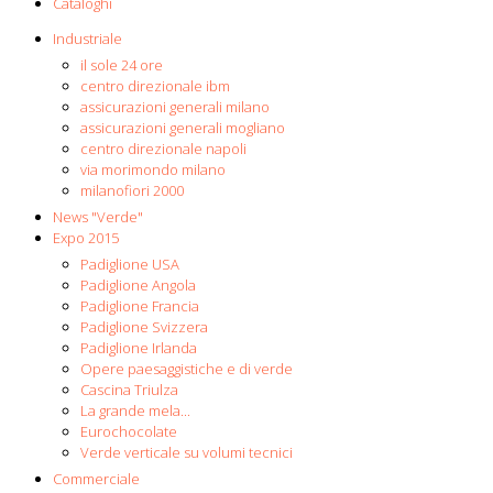
Cataloghi
Industriale
il sole 24 ore
centro direzionale ibm
assicurazioni generali milano
assicurazioni generali mogliano
centro direzionale napoli
via morimondo milano
milanofiori 2000
News "Verde"
Expo 2015
Padiglione USA
Padiglione Angola
Padiglione Francia
Padiglione Svizzera
Padiglione Irlanda
Opere paesaggistiche e di verde
Cascina Triulza
La grande mela...
Eurochocolate
Verde verticale su volumi tecnici
Commerciale