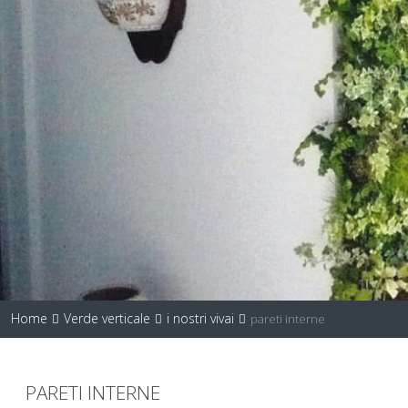
Home
Verde verticale
i nostri vivai
pareti interne
PARETI INTERNE