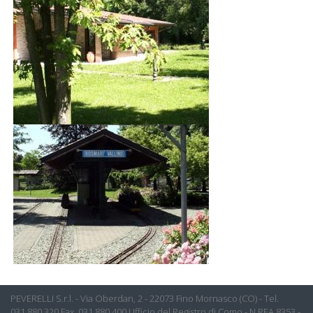
PEVERELLI S.r.l. - Via Oberdan, 2 - 22073 Fino Mornasco (CO) - Tel.
031.880.320 Fax. 031.880.400 Ufficio del Registro di Como - N.REA 8353 -