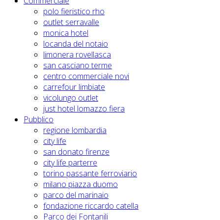
Commerciale
polo fieristico rho
outlet serravalle
monica hotel
locanda del notaio
limonera rovellasca
san casciano terme
centro commerciale novi
carrefour limbiate
vicolungo outlet
just hotel lomazzo fiera
Pubblico
regione lombardia
city life
san donato firenze
city life parterre
torino passante ferroviario
milano piazza duomo
parco del marinaio
fondazione riccardo catella
Parco dei Fontanili