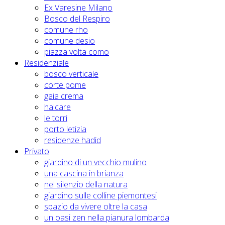
Ex Varesine Milano
Bosco del Respiro
comune rho
comune desio
piazza volta como
Residenziale
bosco verticale
corte pome
gaia crema
halcare
le torri
porto letizia
residenze hadid
Privato
giardino di un vecchio mulino
una cascina in brianza
nel silenzio della natura
giardino sulle colline piemontesi
spazio da vivere oltre la casa
un oasi zen nella pianura lombarda