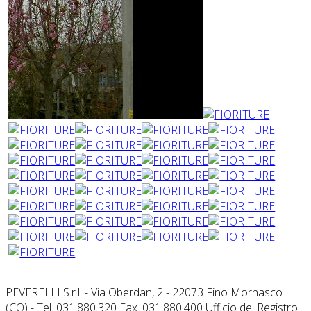
PEVERELLI S.r.l. - Via Oberdan, 2 - 22073 Fino Mornasco
(CO) - Tel. 031.880.320 Fax. 031.880.400 Ufficio del Registro