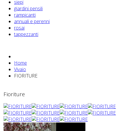
siepi
giardini pensili
rampicanti
annuali e perenni
rosai
tappezzanti
Home
Vivaio
FIORITURE
Fioriture